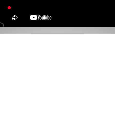
أغراضهم
يعرض المعرض أغراضًا تعود إلى أشخاصٍ مختفين
ومفقودين، أصبحت الآن بمثابة الأثر الأخير المتبقي لدى
عائلاتهم ليذكر بهم. أنقر/ي على الأغراض للاطلاع على
قصص المختفين والاستماع إلى الشهادات الصوتية
لأهاليهم.