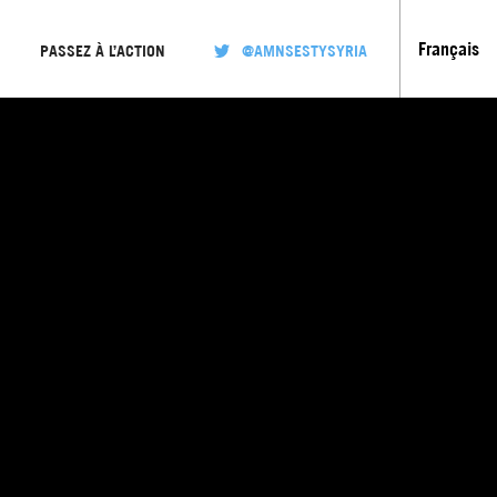
Français
PASSEZ À L’ACTION
@AMNSESTYSYRIA
English
عربي
Русский
Español