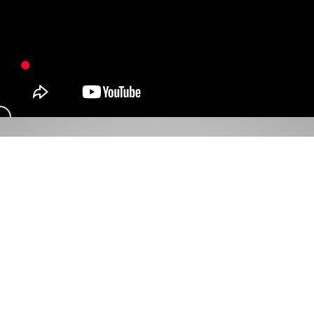
Их личные вещи
НА ВЫСТАВКЕ БЫЛИ ПРЕДСТАВЛЕНЫ
ПРИНАДЛЕЖАВШИЕ ИСЧЕЗНУВШИМ И
ПРОПАВШИМ БЕЗ ВЕСТИ ЛЮДЯМ ВЕЩИ,
КОТОРЫЕ ДЛЯ РОДНЫХ СТАЛИ
ЕДИНСТВЕННЫМ НАПОМИНАНИЕМ О НИХ.
КЛИКНИТЕ НА ЭТИ ПРЕДМЕТЫ, ЧТОБЫ
ПРОЧИТАТЬ ИСТОРИИ ПРОПАВШИХ И