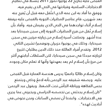
القبض عليه بتاريخ 22 يوليو/ تموز 2011 ينشط في تنظيم
الاحتجاجات السلمية وقيادتها في الحي الذي يقيم فيه.
ووفق ما أفاد به ابن عمه الذي اعتُقل معه قبل أن يُفرج عنه
بعد شهرين، قام عناصر المخابرات الجوية بالقبض عليه برفقة
إسلام أثناء تواجدهما في الحي الذي يقيمان فيه. وأفاد بأن
إسلام نُقل من فرع المخابرات الجوية إلى سجن صيدنايا بعد
عدة أشهر. وتمكنت أسرة إسلام من زيارته مرتين في سجن
صيدنايا، وذلك في يونيو/ حزيران ونوفمبر/ تشرين الثاني
2012. وتقدم أفراد العائلة منذ ذلك الحين بطلباتٍ كثيرةٍ
لزيارته مجددًا في سجن صيدنايا، لكن السلطات أجابتهم أكثر
من مرةٍ بأن إسلام لم يعد بعهدتها وأنها لا تعلم مكان وجوده.
وكان إسلام طالبًا جامعيًا يدرس هندسة العمارة قبل القبض
عليه. ويصفه شقيقه عبد الرحمن بأنه لامعٌ وذكي ويتمتع
بحس الفكاهة ورباطة الجأش تحت الضغط. ويقول عبد الرحمن:
"كان إسلام يحدثني عن تخصصه الدراسي ويخبرني عما يجري
في الاحتجاجات. واعتدنا أن نمضي الساعات ونحن نخوض في
أحاديث كهذه".