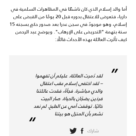
أما والد إسلام الذي كان ناشطًا في المظاهرات السلمية في
داريا، فتعرض للاعتقال بدوره قبل 20 يومًا من القبض على
إسلام، وهو موجودٌ في سجن عدرا بعد صدور حكمٍ بسجنه 15
سنة بتهمة "التحريض على الإرهاب". ويوضح عبد الرحمن
كيف تأثرت العائلة بهذه الأحداث قائلًا:
لقد دُمرت العائلة. عليكم أن تفهموا
– لقد اختفى إسلام عقب اعتقال
والدي مباشرة. فجأةً، فقدت عائلتنا
فردَين يضجّان بالحياة. صار البيت
خاليًا. توقفت أمي عن الطبخ. لم نعد
نشعر بأن المنزل هو بيتنا
شارك