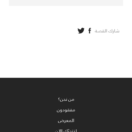
شارك القصة
من نحن؟
مفقودون
المعرض
لنتحرّك الآن