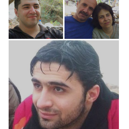
activista de los derechos
político
RAZAN ZEITOUNEH,
humanos
WAEL HAMADA, SAMIRA
ABD AL-AZIZ AL-KHAYYIR
KHALIL AND NAZEM
HAMMADI
09/20/2012
10/07/2013
activista político
activista político
MAHER TAHAN
FAEQ AL MIR