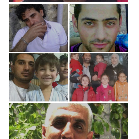
07/22/2011
estudiante
ISLAM DABBAS
02/17/2014
12/26/2012
Empleado del gobierno
trabajador de ayuda
humanitaria
NASSER SABER BONDEK
YUSEF EIDO
08/23/2011
03/09/2013
abogado
dentista
MOHAMMED ISSAM
RANIA AL ABBASI Y SUS
ZAGHLOUL
SEIS HIJOS