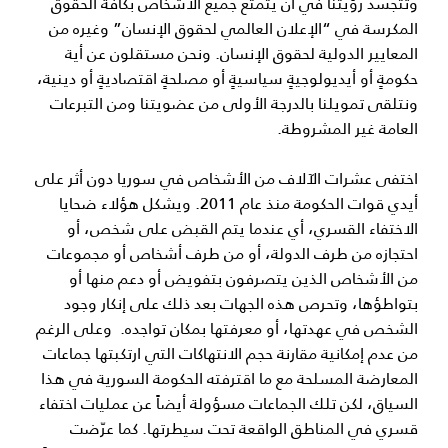
وتتجسد رؤيتنا في أن يتمتع جميع الأشخاص بكافة الحقوق
المكرسة في “الإعلان العالمي لحقوق الإنسان” وغيره من
المعايير الدولية لحقوق الإنسان. ونحن مستقلون عن أية
حكومةٍ أو أيديولوجيةٍ سياسيةٍ أو مصلحةٍ اقتصاديةٍ أو دينية،
ونتلقى تمويلنا بالدرجة الأولى من عضويتنا ومن التبرعات
العامة غير المشروطة.
اختفى عشرات الآلاف من الأشخاص في سوريا دون أثر على
أيدي قوات الحكومة منذ عام 2011. ويشكل هؤلاء ضحايا
الاختفاء القسري، أي عندما يتم القبض على شخص، أو
احتجازه من طرف الدولة، أو من طرف أشخاص أو مجموعات
من الأشخاص الذين يتصرفون بتفويض أو دعم منها أو
بتواطؤها، وتحرص هذه الجهات بعد ذلك على إنكار وجود
الشخص في عهدتها، أو معرفتها بمكان تواجده. وعلى الرغم
من عدم إمكانية مقارنة حجم الانتهاكات التي ارتكبتها جماعات
المعارضة المسلحة مع ما اقترفته الحكومة السورية في هذا
السياق، لكن تلك الجماعات مسؤولة أيضاً عن عمليات اختفاء
قسري في المناطق الواقعة تحت سيطرتها. كما عرّضت