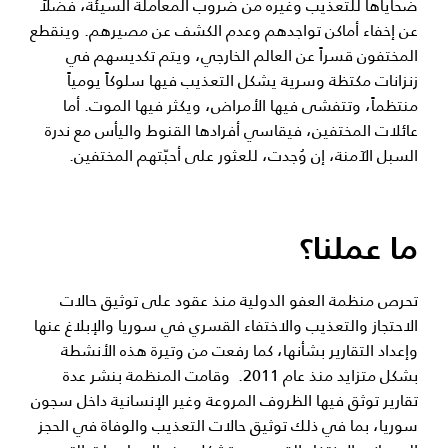
ضحاياها للتعذيب وغيره من ضروب المعاملة السيئة، فضلاً
عن إخفاء أماكن تواجدهم وعدم الكشف عن مصيرهم. وينقطع
المختفون قسراً عن العالم الخارجي، ويتم تكديسهم في
زنزانات مكتظة وسرية يشكل التعذيب فيها سلوكاً يومياً
منتظماً، وتتفشى فيها الأمراض، ويكثر فيها الموت. أما
عائلات المختفين، فيقاسي أفرادها القنوط واليأس مع ندرة
السبل الآمنة، إن وُجدت، للعثور على أحبّتهم المختفين.
ما عملنا؟
تحرص منظمة العفو الدولية منذ عقود على توثيق حالات
الاحتجاز والتعذيب والاختفاء القسري في سوريا والإبلاغ عنها
وإعداد التقارير بشأنها، كما رفعت من وتيرة هذه الأنشطة
بشكل متزايد منذ عام 2011. وقامت المنظمة بنشر عدة
تقارير توثق فيها الظروف المروعة وغير الإنسانية داخل سجون
سوريا، بما في ذلك توثيق حالات التعذيب والوفاة في الحجز