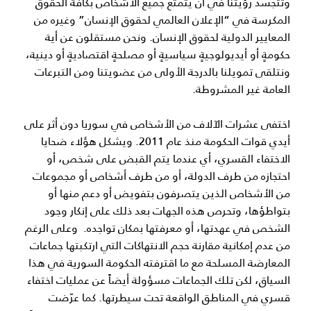
وتتجسد رؤيتنا في أن يتمتع جميع الأشخاص بكافة الحقوق
المكرسة في “الإعلان العالمي لحقوق الإنسان” وغيره من
المعايير الدولية لحقوق الإنسان. ونحن مستقلون عن أية
حكومةٍ أو أيديولوجيةٍ سياسيةٍ أو مصلحةٍ اقتصاديةٍ أو دينية،
ونتلقى تمويلنا بالدرجة الأولى من عضويتنا ومن التبرعات
العامة غير المشروطة.
اختفى عشرات الآلاف من الأشخاص في سوريا دون أثر على
أيدي قوات الحكومة منذ عام 2011. ويشكل هؤلاء ضحايا
الاختفاء القسري، أي عندما يتم القبض على شخص، أو
احتجازه من طرف الدولة، أو من طرف أشخاص أو مجموعات
من الأشخاص الذين يتصرفون بتفويض أو دعم منها أو
بتواطؤها، وتحرص هذه الجهات بعد ذلك على إنكار وجود
الشخص في عهدتها، أو معرفتها بمكان تواجده. وعلى الرغم
من عدم إمكانية مقارنة حجم الانتهاكات التي ارتكبتها جماعات
المعارضة المسلحة مع ما اقترفته الحكومة السورية في هذا
السياق، لكن تلك الجماعات مسؤولة أيضاً عن عمليات اختفاء
قسري في المناطق الواقعة تحت سيطرتها. كما عرّضت