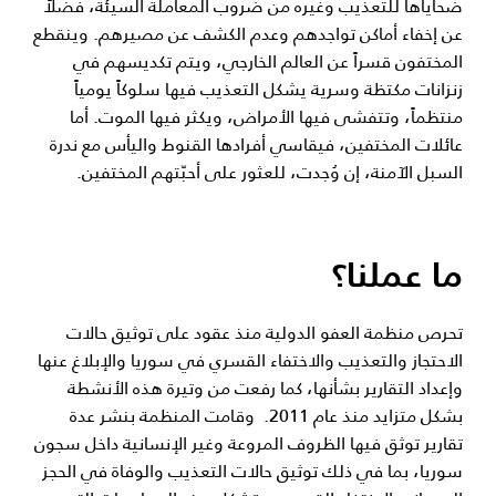
ضحاياها للتعذيب وغيره من ضروب المعاملة السيئة، فضلاً
عن إخفاء أماكن تواجدهم وعدم الكشف عن مصيرهم. وينقطع
المختفون قسراً عن العالم الخارجي، ويتم تكديسهم في
زنزانات مكتظة وسرية يشكل التعذيب فيها سلوكاً يومياً
منتظماً، وتتفشى فيها الأمراض، ويكثر فيها الموت. أما
عائلات المختفين، فيقاسي أفرادها القنوط واليأس مع ندرة
السبل الآمنة، إن وُجدت، للعثور على أحبّتهم المختفين.
ما عملنا؟
تحرص منظمة العفو الدولية منذ عقود على توثيق حالات
الاحتجاز والتعذيب والاختفاء القسري في سوريا والإبلاغ عنها
وإعداد التقارير بشأنها، كما رفعت من وتيرة هذه الأنشطة
بشكل متزايد منذ عام 2011. وقامت المنظمة بنشر عدة
تقارير توثق فيها الظروف المروعة وغير الإنسانية داخل سجون
سوريا، بما في ذلك توثيق حالات التعذيب والوفاة في الحجز